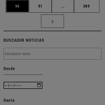
Página
Página
Páginas intermedias U
Página
90
91
...
389
BUSCADOR NOTICIAS
Desde
Hasta