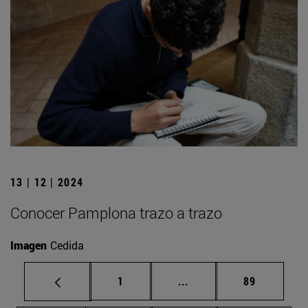
13 | 12 | 2024
Conocer Pamplona trazo a trazo
Imagen
Cedida
Página
Páginas intermedias Us
Página
1
...
89