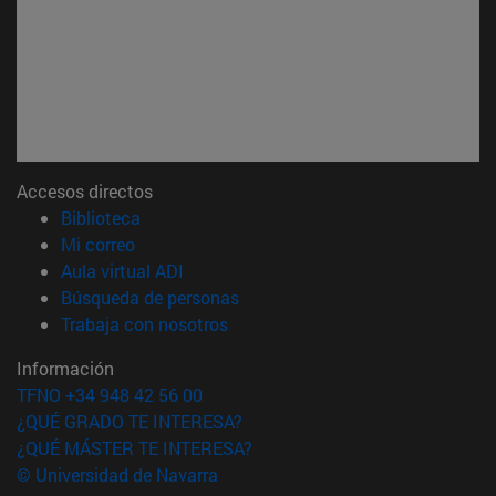
Accesos directos
(abre en nueva ventana)
Biblioteca
(abre en nueva ventana)
Mi correo
(abre en nueva ventana)
Aula virtual ADI
(abre en nueva ventana)
Búsqueda de personas
(abre en nueva ventana)
Trabaja con nosotros
Información
TFNO +34 948 42 56 00
¿QUÉ GRADO TE INTERESA?
¿QUÉ MÁSTER TE INTERESA?
© Universidad de Navarra