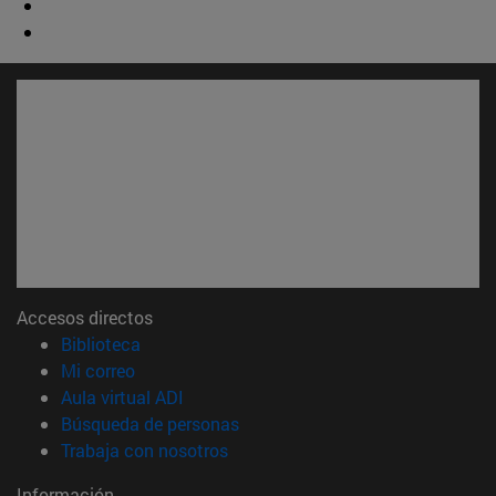
Accesos directos
(abre en nueva ventana)
Biblioteca
(abre en nueva ventana)
Mi correo
(abre en nueva ventana)
Aula virtual ADI
(abre en nueva ventana)
Búsqueda de personas
(abre en nueva ventana)
Trabaja con nosotros
Información