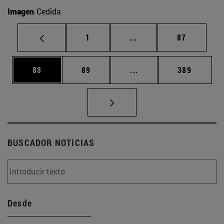
Imagen
Cedida
Página
Páginas intermedias Us
Página
1
...
87
Página
Página
Páginas intermedias U
Página
88
89
...
389
BUSCADOR NOTICIAS
Desde