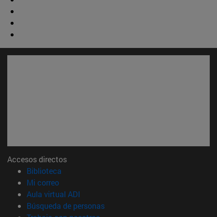
Accesos directos
(abre en nueva ventana)
Biblioteca
(abre en nueva ventana)
Mi correo
(abre en nueva ventana)
Aula virtual ADI
(abre en nueva ventana)
Búsqueda de personas
(abre en nueva ventana)