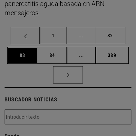
pancreatitis aguda basada en ARN
mensajeros
Página
Páginas intermedias Us
Página
1
...
82
Página
Página
Páginas intermedias U
Página
83
84
...
389
BUSCADOR NOTICIAS
Desde