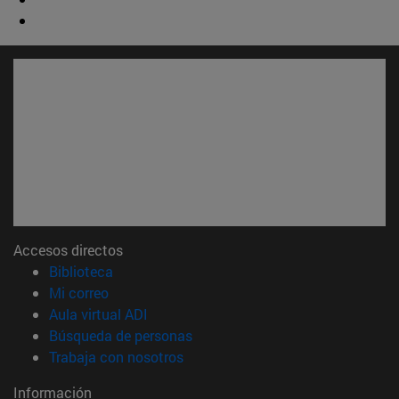
Accesos directos
(abre en nueva ventana)
Biblioteca
(abre en nueva ventana)
Mi correo
(abre en nueva ventana)
Aula virtual ADI
(abre en nueva ventana)
Búsqueda de personas
(abre en nueva ventana)
Trabaja con nosotros
Información