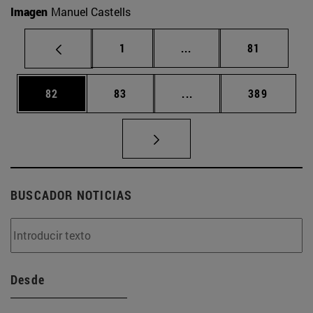
Imagen
Manuel Castells
Página
Páginas intermedias Us
Página
1
...
81
Página
Página
Páginas intermedias U
Página
82
83
...
389
BUSCADOR NOTICIAS
Desde