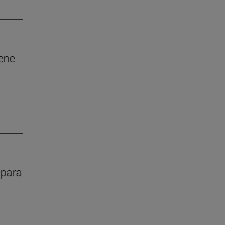
iene
 para