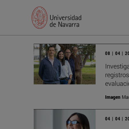
08 | 04 | 
Investig
registro
evaluac
Imagen
Man
04 | 04 | 