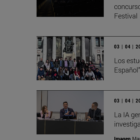
concurso
Festival
03 | 04 | 
Los estu
Español”
03 | 04 | 
La IA ge
investig
Imagen
Man