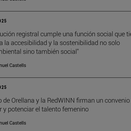
2025
tución registral cumple una función social que t
 la accesibilidad y la sostenibilidad no solo
iental sino también social"
uel Castells
2025
lo de Orellana y la RedWINN firman un convenio
ar y potenciar el talento femenino
uel Castells