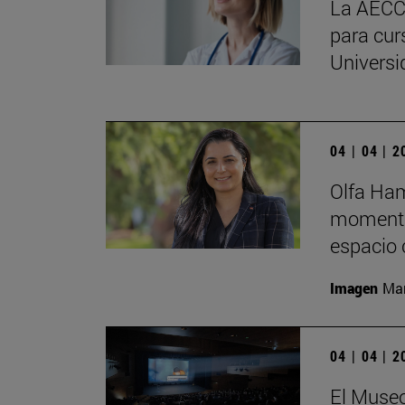
La AECC 
para cur
Universi
04 | 04 | 
Olfa Ham
momento
espacio 
Imagen
Man
04 | 04 | 
El Museo