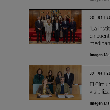
03 | 04 | 
"La insti
en cuenta
medioamb
Imagen
Man
03 | 04 | 
El Círcu
visibiliz
Imagen
Man