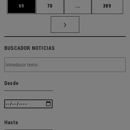
Página
Página
Páginas intermedias U
Página
69
70
...
389
BUSCADOR NOTICIAS
Desde
Hasta