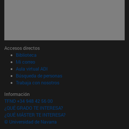
Accesos directos
(abre en nueva ventana)
Biblioteca
(abre en nueva ventana)
Mi correo
(abre en nueva ventana)
Aula virtual ADI
(abre en nueva ventana)
Búsqueda de personas
(abre en nueva ventana)
Trabaja con nosotros
Información
TFNO +34 948 42 56 00
¿QUÉ GRADO TE INTERESA?
¿QUÉ MÁSTER TE INTERESA?
© Universidad de Navarra