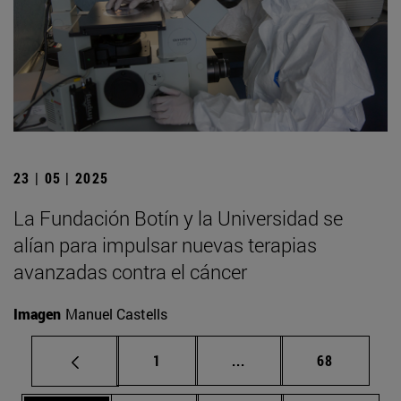
23 | 05 | 2025
La Fundación Botín y la Universidad se
alían para impulsar nuevas terapias
avanzadas contra el cáncer
Imagen
Manuel Castells
Página
Páginas intermedias Us
Página
1
...
68