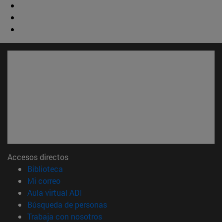
Accesos directos
(abre en nueva ventana)
Biblioteca
(abre en nueva ventana)
Mi correo
(abre en nueva ventana)
Aula virtual ADI
(abre en nueva ventana)
Búsqueda de personas
(abre en nueva ventana)
Trabaja con nosotros