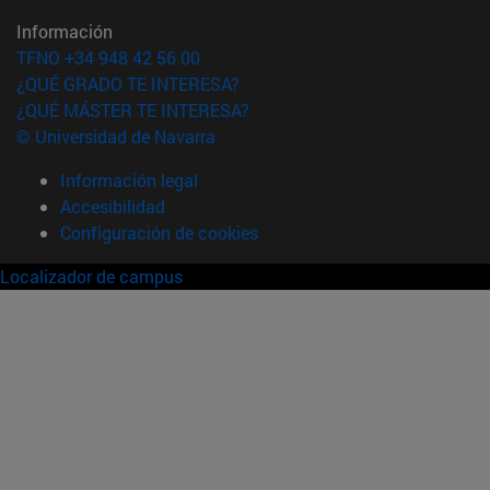
Información
TFNO +34 948 42 56 00
¿QUÉ GRADO TE INTERESA?
¿QUÉ MÁSTER TE INTERESA?
© Universidad de Navarra
Información legal
Accesibilidad
Configuración de cookies
Localizador de campus