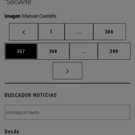
“SociArte”
Imagen
Manuel Castells
Página
Páginas intermedias Us
Página
1
...
366
Página
Página
Páginas intermedias 
Página
367
368
...
389
BUSCADOR NOTICIAS
Desde