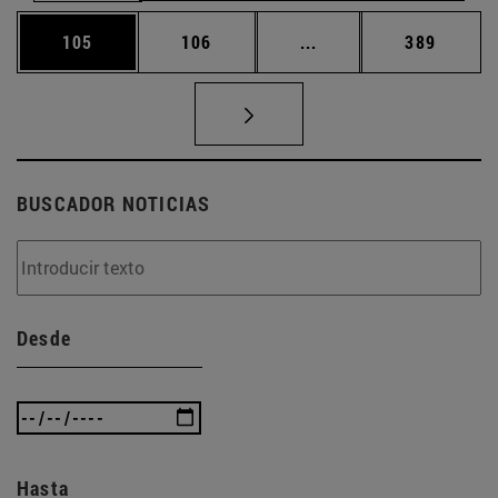
Página
Página
Páginas intermedias 
Página
105
106
...
389
BUSCADOR NOTICIAS
Desde
Hasta