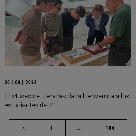
30 | 08 | 2024
El Museo de Ciencias da la bienvenida a los
estudiantes de 1º
Página
Páginas intermedias Us
Página
1
...
104