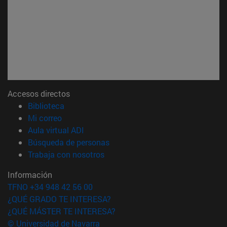
Accesos directos
(abre en nueva ventana)
Biblioteca
(abre en nueva ventana)
Mi correo
(abre en nueva ventana)
Aula virtual ADI
(abre en nueva ventana)
Búsqueda de personas
(abre en nueva ventana)
Trabaja con nosotros
Información
TFNO +34 948 42 56 00
¿QUÉ GRADO TE INTERESA?
¿QUÉ MÁSTER TE INTERESA?
© Universidad de Navarra