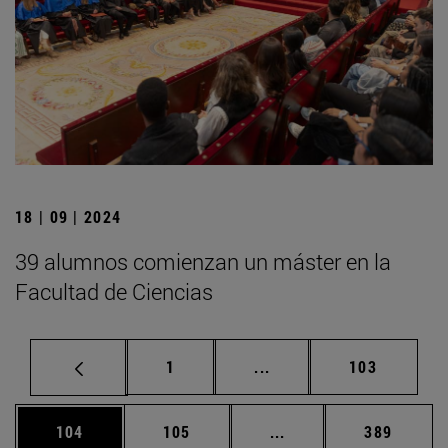
18 | 09 | 2024
39 alumnos comienzan un máster en la
Facultad de Ciencias
Página
Páginas intermedias Us
Página
1
...
103
Página
Página
Páginas intermedias 
Página
104
105
...
389