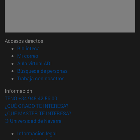
Accesos directos
(abre en nueva ventana)
Biblioteca
(abre en nueva ventana)
Mi correo
(abre en nueva ventana)
Aula virtual ADI
(abre en nueva ventana)
Búsqueda de personas
(abre en nueva ventana)
Trabaja con nosotros
Información
TFNO +34 948 42 56 00
¿QUÉ GRADO TE INTERESA?
¿QUÉ MÁSTER TE INTERESA?
© Universidad de Navarra
Información legal