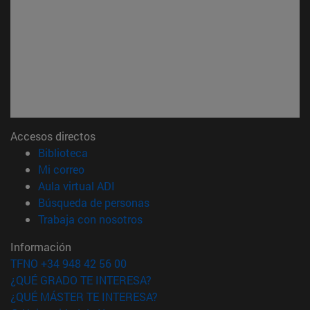
Accesos directos
(abre en nueva ventana)
Biblioteca
(abre en nueva ventana)
Mi correo
(abre en nueva ventana)
Aula virtual ADI
(abre en nueva ventana)
Búsqueda de personas
(abre en nueva ventana)
Trabaja con nosotros
Información
TFNO +34 948 42 56 00
¿QUÉ GRADO TE INTERESA?
¿QUÉ MÁSTER TE INTERESA?