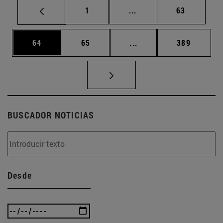
Página
Páginas intermedias Us
Página
1
...
63
Página
Página
Páginas intermedias U
Página
64
65
...
389
BUSCADOR NOTICIAS
Desde