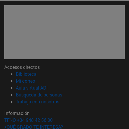
Accesos directos
(abre en nueva ventana)
Biblioteca
(abre en nueva ventana)
Mi correo
(abre en nueva ventana)
Aula virtual ADI
(abre en nueva ventana)
Búsqueda de personas
(abre en nueva ventana)
Trabaja con nosotros
Información
TFNO +34 948 42 56 00
¿QUÉ GRADO TE INTERESA?