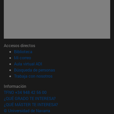
Accesos directos
(abre en nueva ventana)
Biblioteca
(abre en nueva ventana)
Mi correo
(abre en nueva ventana)
Aula virtual ADI
(abre en nueva ventana)
Búsqueda de personas
(abre en nueva ventana)
Trabaja con nosotros
Información
TFNO +34 948 42 56 00
¿QUÉ GRADO TE INTERESA?
¿QUÉ MÁSTER TE INTERESA?
© Universidad de Navarra