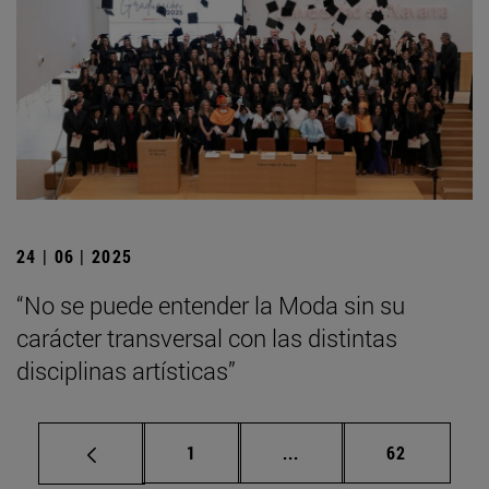
24 | 06 | 2025
“No se puede entender la Moda sin su
carácter transversal con las distintas
disciplinas artísticas”
Página
Páginas intermedias Us
Página
1
...
62