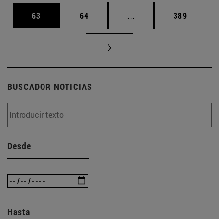
Página
Página
Páginas intermedias U
Página
63
64
...
389
BUSCADOR NOTICIAS
Desde
Hasta