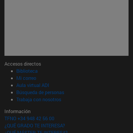
Accesos directos
(abre en nueva ventana)
Biblioteca
(abre en nueva ventana)
Mi correo
(abre en nueva ventana)
Aula virtual ADI
(abre en nueva ventana)
Búsqueda de personas
(abre en nueva ventana)
Trabaja con nosotros
Información
TFNO +34 948 42 56 00
¿QUÉ GRADO TE INTERESA?
¿QUÉ MÁSTER TE INTERESA?