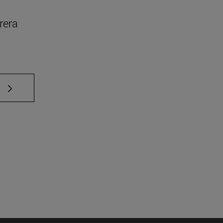
rera
e TAB para desplazarse.