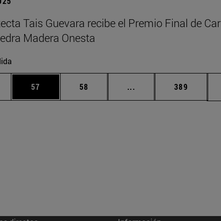
2025
tecta Tais Guevara recibe el Premio Final de Car
tedra Madera Onesta
ida
edias Use TAB para desplazarse.
ina
Página
Página
Páginas intermedias Us
Página
57
58
...
389