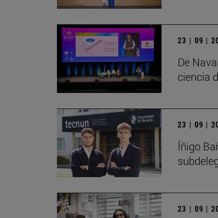
23 | 09 | 
De Navar
ciencia d
23 | 09 | 
Íñigo Ba
subdele
23 | 09 | 