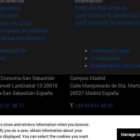
os directos
Información
(abre en nueva ventana)
Biblioteca
TFNO +34 948 42 56 00
(abre en nueva ventana)
Mi correo
¿QUÉ GRADO TE INTERESA?
(abre en nueva ventana)
Aula virtual ADI
¿QUÉ MÁSTER TE INTERESA
(abre en nueva ventana)
Búsqueda de personas
(abre en nueva ventana)
Trabaja con nosotros
versidad de
Información legal
rra
Accesibilidad
Configuración de coo
Donostia-San Sebastián
Campus Madrid
anuel Lardizabal 13 20018
Calle Marquesado de Sta. Marta
a-San Sebastián España
28027 Madrid España
43 21 98 77
T.
+34 914 51 43 41
Nueva York (IESE)
Campus Munich (IESE)
to store and retrieve information when you browse.
7th St 10019-2201 Nueva York
Maria-Theresia-Straße 15 8167
fy you as a user, obtain information about your
Múnich Alemania
Manage c
is displayed. You can select the cookies you want