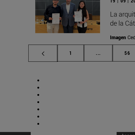
19 | 09 | 
La arqui
de la Cá
Imagen
Ced
Página
Páginas interm
Pág
1
...
56