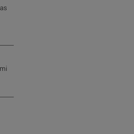
das
 mi