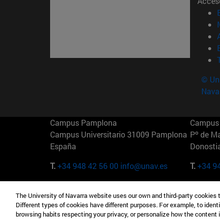
Acces
© Uni
Nava
Campus Pamplona
Campus 
Campus Universitario 31009 Pamplona
Pº de M
España
Donosti
T.
+34 948 42 56 00
info@unav.es
T.
+34 9
Campus Madrid (IESE)
Campus 
The University of Navarra website uses our own and third-party cookies 
Camino del Cerro Águila 3 28023
165 W 5
Different types of cookies have different purposes. For example, to identi
Madrid España
EE.UU
browsing habits respecting your privacy, or personalize how the content 