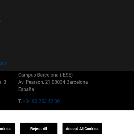
?
kies
Campus Barcelona (IESE)
, 3
Av. Pearson, 21 08034 Barcelona
España
T.
+34 93 253 42 00
Campus Sao Paulo (IESE)
5
Rua Martiniano de Carvalho, 573
01321001 Bela Vista Brasil
ookies
Reject All
Accept All Cookies