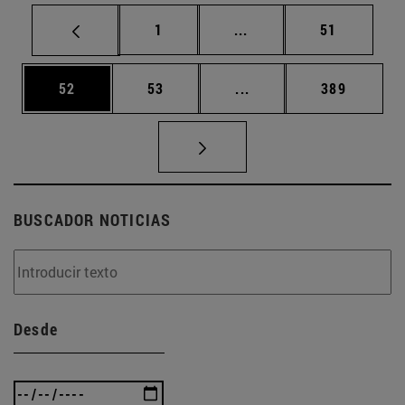
Página
Páginas intermedias Us
Página
1
...
51
Página
Página
Páginas intermedias U
Página
52
53
...
389
BUSCADOR NOTICIAS
Desde