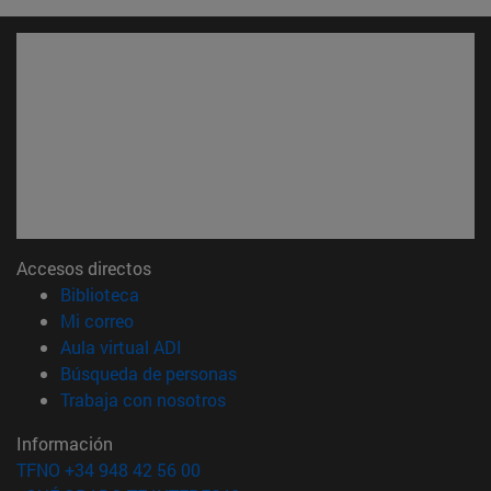
Accesos directos
(abre en nueva ventana)
Biblioteca
(abre en nueva ventana)
Mi correo
(abre en nueva ventana)
Aula virtual ADI
(abre en nueva ventana)
Búsqueda de personas
(abre en nueva ventana)
Trabaja con nosotros
Información
TFNO +34 948 42 56 00