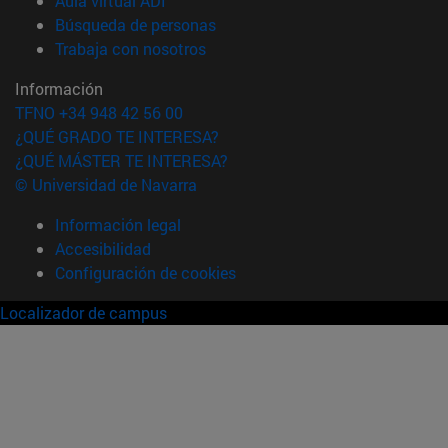
Aula virtual ADI
(abre en nueva ventana)
Búsqueda de personas
(abre en nueva ventana)
Trabaja con nosotros
Información
TFNO +34 948 42 56 00
¿QUÉ GRADO TE INTERESA?
¿QUÉ MÁSTER TE INTERESA?
© Universidad de Navarra
Información legal
Accesibilidad
Configuración de cookies
Localizador de campus