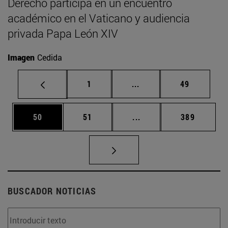
Derecho participa en un encuentro
académico en el Vaticano y audiencia
privada Papa León XIV
Imagen
Cedida
Página
Páginas intermedias Us
Página
1
...
49
Página
Página
Páginas intermedias U
Página
50
51
...
389
BUSCADOR NOTICIAS