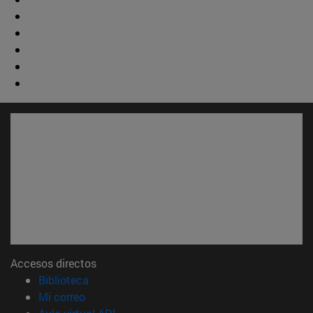
Accesos directos
(abre en nueva ventana)
Biblioteca
(abre en nueva ventana)
Mi correo
(abre en nueva ventana)