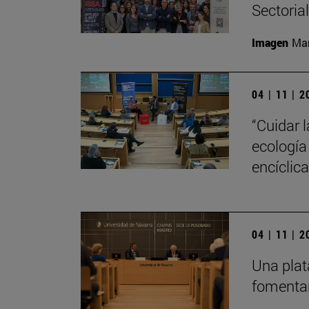
Sectoria
Imagen
Man
04 | 11 | 
“Cuidar 
ecología
encíclic
04 | 11 | 
Una plat
fomentar