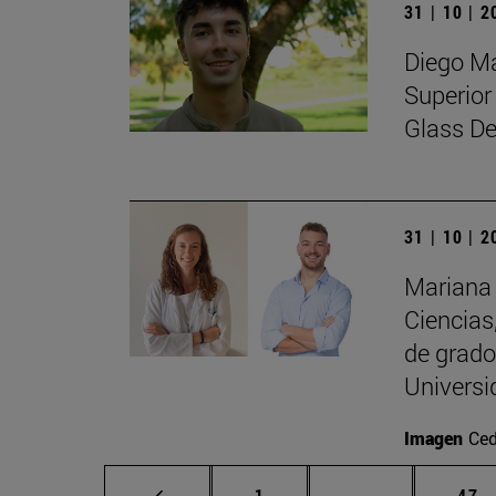
31 | 10 | 
Diego Ma
Superior
Glass De
31 | 10 | 
Mariana 
Ciencias
de grado
Univers
Imagen
Ced
Página
Páginas interm
Pág
1
...
47