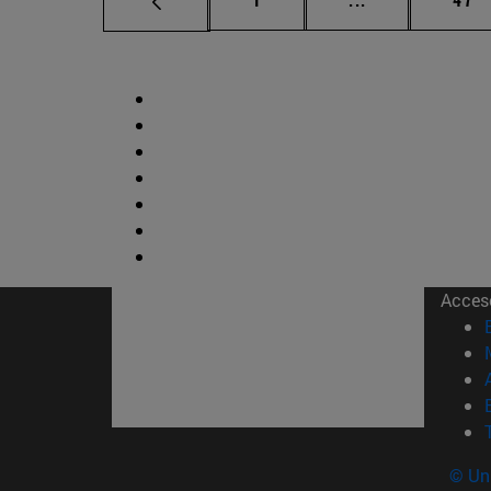
Acces
© Uni