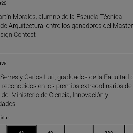
2025
rtín Morales, alumno de la Escuela Técnica
 de Arquitectura, entre los ganadores del Master
sign Contest
2025
Serres y Carlos Luri, graduados de la Facultad 
, reconocidos en los premios extraordinarios de 
 del Ministerio de Ciencia, Innovación y
idades
ida ·
edias Use TAB para desplazarse.
ina
Página
Página
Páginas intermedias Us
Página
48
49
...
389