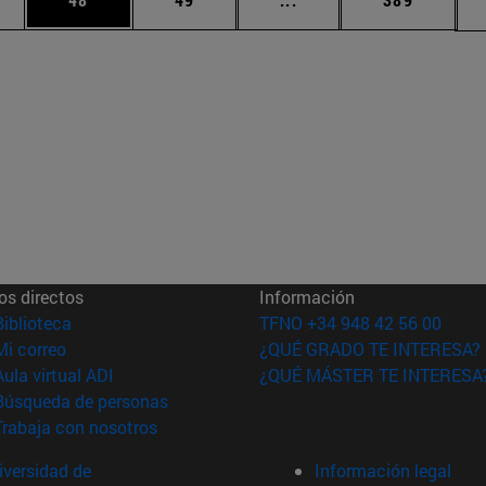
os directos
Información
(abre en nueva ventana)
Biblioteca
TFNO +34 948 42 56 00
(abre en nueva ventana)
Mi correo
¿QUÉ GRADO TE INTERESA?
(abre en nueva ventana)
Aula virtual ADI
¿QUÉ MÁSTER TE INTERESA
(abre en nueva ventana)
Búsqueda de personas
(abre en nueva ventana)
Trabaja con nosotros
versidad de
Información legal