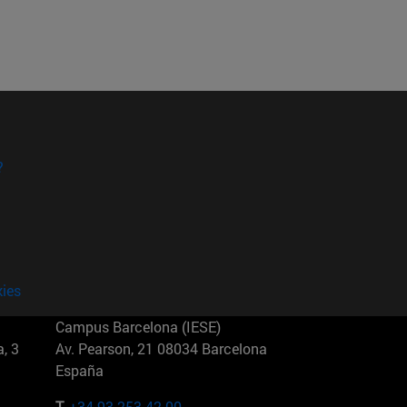
?
kies
Campus Barcelona (IESE)
, 3
Av. Pearson, 21 08034 Barcelona
España
T.
+34 93 253 42 00