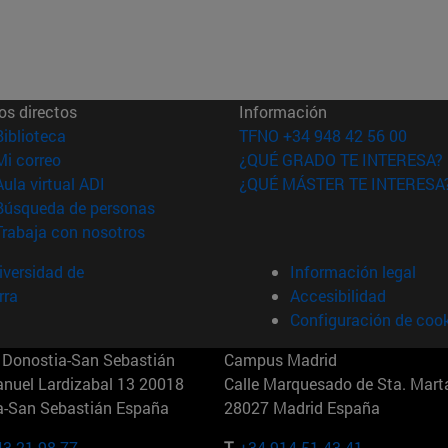
os directos
Información
(abre en nueva ventana)
Biblioteca
TFNO +34 948 42 56 00
(abre en nueva ventana)
Mi correo
¿QUÉ GRADO TE INTERESA?
(abre en nueva ventana)
Aula virtual ADI
¿QUÉ MÁSTER TE INTERESA
(abre en nueva ventana)
Búsqueda de personas
(abre en nueva ventana)
Trabaja con nosotros
versidad de
Información legal
rra
Accesibilidad
Configuración de coo
Donostia-San Sebastián
Campus Madrid
anuel Lardizabal 13 20018
Calle Marquesado de Sta. Marta
a-San Sebastián España
28027 Madrid España
43 21 98 77
T.
+34 914 51 43 41