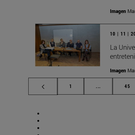
Imagen
Man
10 | 11 | 
La Unive
entreten
Imagen
Man
Página
Páginas interm
Pág
1
...
45