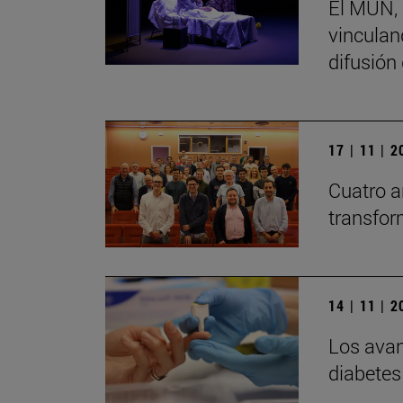
El MUN, 
vinculand
difusión
17 | 11 | 
Cuatro a
transfor
14 | 11 | 
Los avan
diabetes 