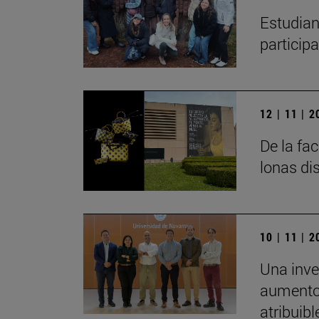
Estudian
particip
12 | 11 | 
De la fa
lonas di
10 | 11 | 
Una inve
aumento 
atribuibl