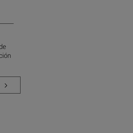
 de
ción
e TAB para desplazarse.