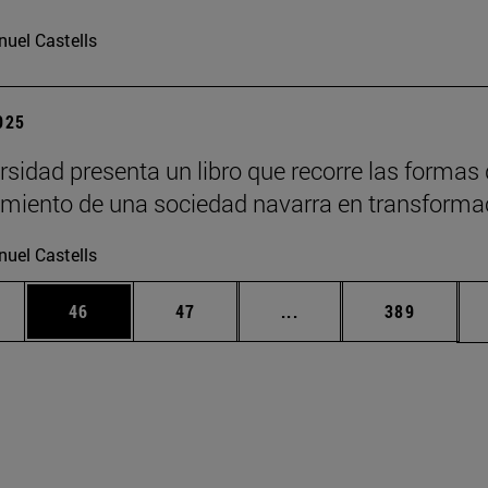
uel Castells
2025
rsidad presenta un libro que recorre las formas
imiento de una sociedad navarra en transforma
uel Castells
edias Use TAB para desplazarse.
ina
Página
Página
Páginas intermedias Us
Página
46
47
...
389