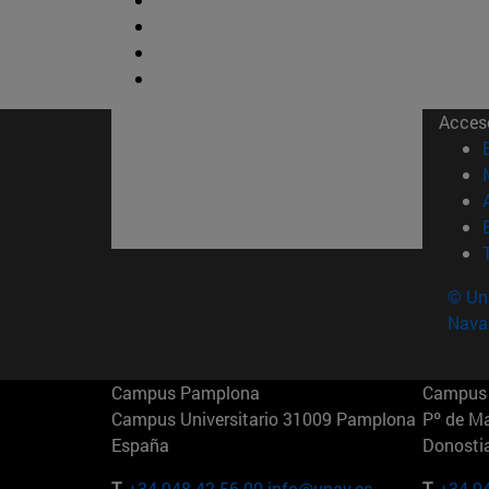
Acces
© Uni
Nava
Campus Pamplona
Campus 
Campus Universitario 31009 Pamplona
Pº de M
España
Donosti
T.
+34 948 42 56 00
info@unav.es
T.
+34 9