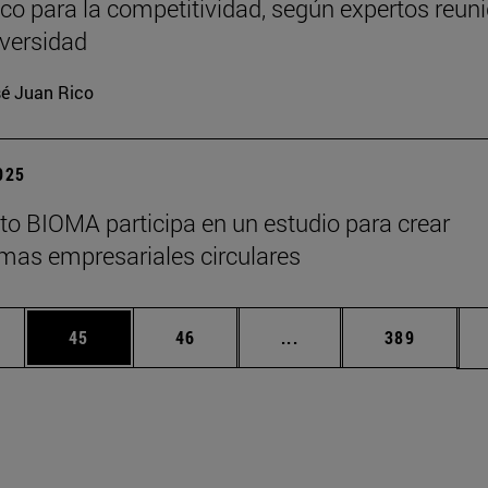
ico para la competitividad, según expertos reun
iversidad
é Juan Rico
2025
tuto BIOMA participa en un estudio para crear
mas empresariales circulares
edias Use TAB para desplazarse.
ina
Página
Página
Páginas intermedias Us
Página
45
46
...
389