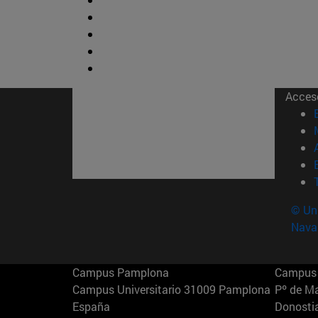
Acces
© Uni
Nava
Campus Pamplona
Campus 
Campus Universitario 31009 Pamplona
Pº de M
España
Donosti