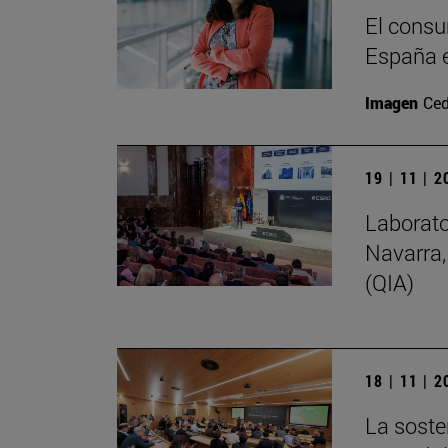
El consu
España e
Imagen
Ced
19 | 11 | 
Laborato
Navarra,
(QIA)
18 | 11 | 
La soste