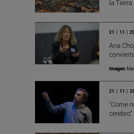
la Tierra
21 | 11 | 
Ana Chop
conviert
Imagen
Man
21 | 11 | 
"Come nu
cerebro"