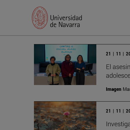
21 | 11 | 
El asesi
adolesc
Imagen
Man
21 | 11 | 
Investig