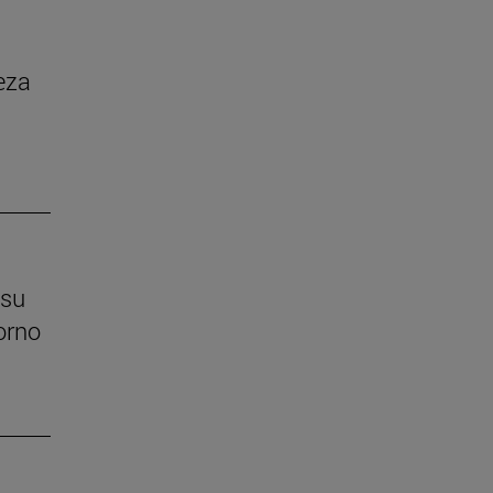
eza
 su
orno