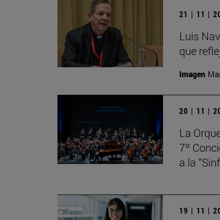
21 | 11 | 
Luis Nav
que refle
Imagen
Man
20 | 11 | 
La Orque
7º Conci
a la “Si
19 | 11 | 