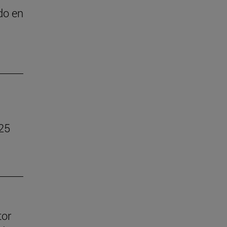
do en
025
tor