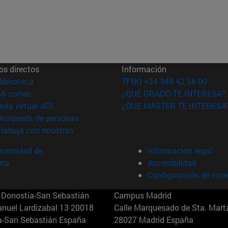
os directos
Información
(abre en nueva ventana)
Biblioteca
TFNO +34 948 42 56 00
(abre en nueva ventana)
Mi correo
¿QUÉ GRADO TE INTERESA?
(abre en nueva ventana)
Aula virtual ADI
¿QUÉ MÁSTER TE INTERESA
(abre en nueva ventana)
Búsqueda de personas
(abre en nueva ventana)
Trabaja con nosotros
versidad de
Información legal
rra
Accesibilidad
Configuración de coo
Donostia-San Sebastián
Campus Madrid
anuel Lardizabal 13 20018
Calle Marquesado de Sta. Marta
a-San Sebastián España
28027 Madrid España