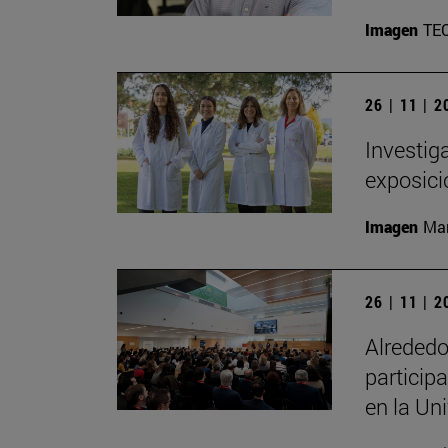
Imagen
TE
26 | 11 | 
Investig
exposici
Imagen
Man
26 | 11 | 
Alrededo
particip
en la Un