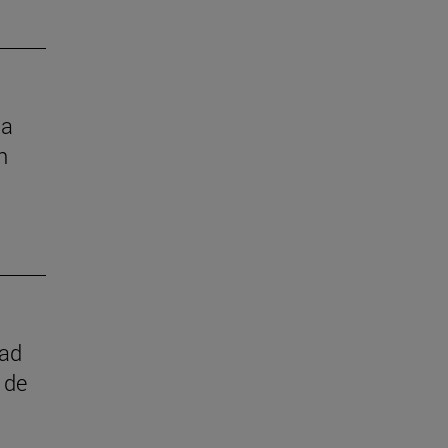
la
n
dad
 de