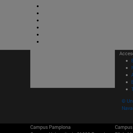
Acces
© Uni
Nava
Campus Pamplona
Campus 