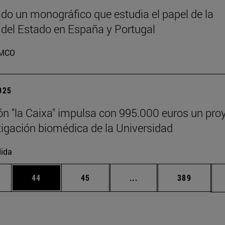
do un monográfico que estudia el papel de la
 del Estado en España y Portugal
MCO
2025
n "la Caixa" impulsa con 995.000 euros un pro
tigación biomédica de la Universidad
ida
edias Use TAB para desplazarse.
ina
Página
Página
Páginas intermedias Us
Página
44
45
...
389