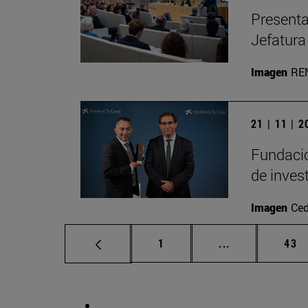
Presenta
Jefatura
Imagen
RE
21 | 11 | 
Fundació
de inves
Imagen
Ced
Página
Páginas interm
Pág
1
...
43