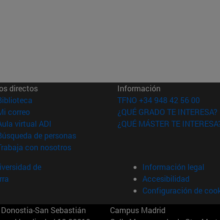
os directos
Información
(abre en nueva ventana)
Biblioteca
TFNO +34 948 42 56 00
(abre en nueva ventana)
Mi correo
¿QUÉ GRADO TE INTERESA?
(abre en nueva ventana)
Aula virtual ADI
¿QUÉ MÁSTER TE INTERESA
(abre en nueva ventana)
Búsqueda de personas
(abre en nueva ventana)
Trabaja con nosotros
versidad de
Información legal
rra
Accesibilidad
Configuración de coo
Donostia-San Sebastián
Campus Madrid