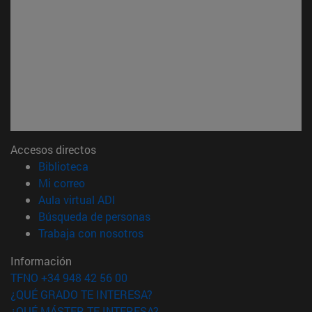
Accesos directos
(abre en nueva ventana)
Biblioteca
(abre en nueva ventana)
Mi correo
(abre en nueva ventana)
Aula virtual ADI
(abre en nueva ventana)
Búsqueda de personas
(abre en nueva ventana)
Trabaja con nosotros
Información
TFNO +34 948 42 56 00
¿QUÉ GRADO TE INTERESA?
¿QUÉ MÁSTER TE INTERESA?