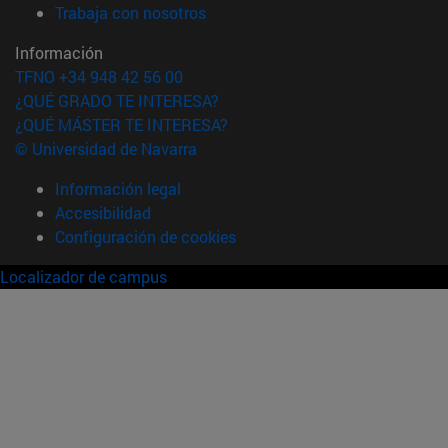
(abre en nueva ventana)
Trabaja con nosotros
Información
TFNO +34 948 42 56 00
¿QUÉ GRADO TE INTERESA?
¿QUÉ MÁSTER TE INTERESA?
© Universidad de Navarra
Información legal
Accesibilidad
Configuración de cookies
Localizador de campus