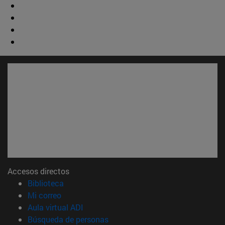
Accesos directos
(abre en nueva ventana)
Biblioteca
(abre en nueva ventana)
Mi correo
(abre en nueva ventana)
Aula virtual ADI
(abre en nueva ventana)
Búsqueda de personas