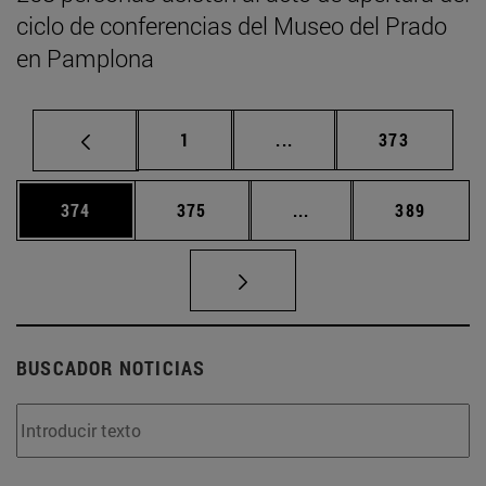
ciclo de conferencias del Museo del Prado
en Pamplona
Página
Páginas intermedias Us
Página
1
...
373
Página
Página
Páginas intermedias 
Página
374
375
...
389
BUSCADOR NOTICIAS