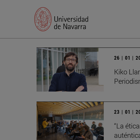
26 | 01 | 
Kiko Lla
Periodis
23 | 01 | 
“La étic
auténtic