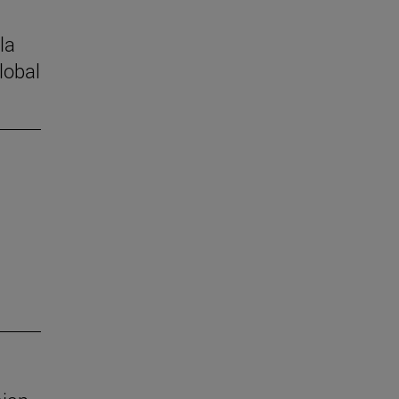
la
lobal