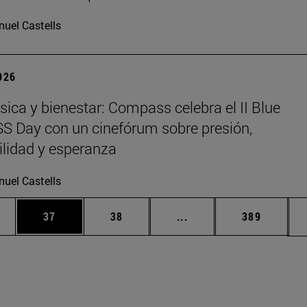
uel Castells
2026
sica y bienestar: Compass celebra el II Blue
 Day con un cinefórum sobre presión,
ilidad y esperanza
uel Castells
edias Use TAB para desplazarse.
ina
Página
Página
Páginas intermedias Us
Página
37
38
...
389