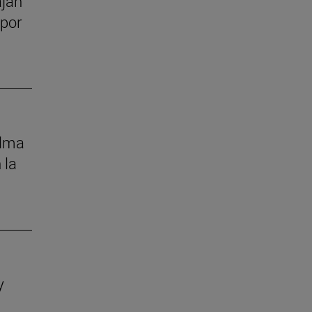
ajan
 por
alma
 la
y