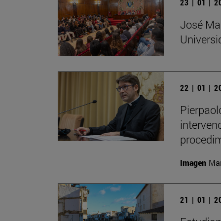
23 | 01 | 
José Mar
Universi
22 | 01 | 
Pierpaol
interven
procedim
Imagen
Man
21 | 01 | 