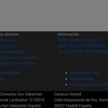
os directos
Información
(abre en nueva ventana)
Biblioteca
TFNO +34 948 42 56 00
(abre en nueva ventana)
Mi correo
¿QUÉ GRADO TE INTERESA?
(abre en nueva ventana)
Aula virtual ADI
¿QUÉ MÁSTER TE INTERESA
(abre en nueva ventana)
Búsqueda de personas
(abre en nueva ventana)
Trabaja con nosotros
versidad de
Información legal
rra
Accesibilidad
Configuración de coo
Donostia-San Sebastián
Campus Madrid
anuel Lardizabal 13 20018
Calle Marquesado de Sta. Marta
a-San Sebastián España
28027 Madrid España