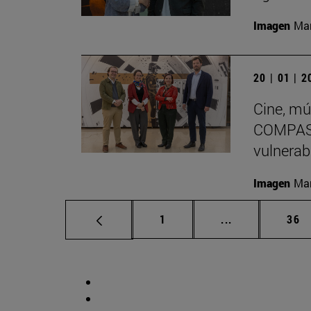
Imagen
Man
20 | 01 | 
Cine, mú
COMPASS
vulnerab
Imagen
Man
Página
Páginas interm
Pág
1
...
36