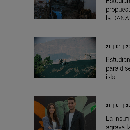
Estudian
propuest
la DANA
21 | 01 | 
Estudian
para dis
isla
21 | 01 | 
La insuf
agrava l