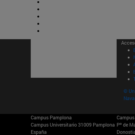
Acces
© Uni
Nava
Campus Pamplona
Campus 
Campus Universitario 31009 Pamplona
Pº de M
España
Donosti