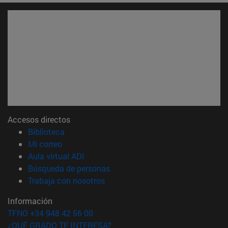
Accesos directos
(abre en nueva ventana)
Biblioteca
(abre en nueva ventana)
Mi correo
(abre en nueva ventana)
Aula virtual ADI
(abre en nueva ventana)
Búsqueda de personas
(abre en nueva ventana)
Trabaja con nosotros
Información
TFNO +34 948 42 56 00
¿QUÉ GRADO TE INTERESA?