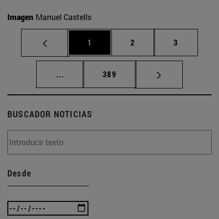
Imagen
Manuel Castells
Página
Página
Página
1
2
3
Páginas intermedias Use TAB para desplaz
Página
...
389
BUSCADOR NOTICIAS
Desde