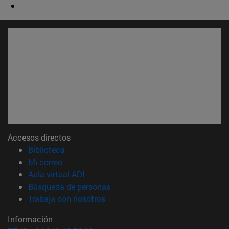
Accesos directos
(abre en nueva ventana)
Biblioteca
(abre en nueva ventana)
Mi correo
(abre en nueva ventana)
Aula virtual ADI
(abre en nueva ventana)
Búsqueda de personas
(abre en nueva ventana)
Trabaja con nosotros
Información