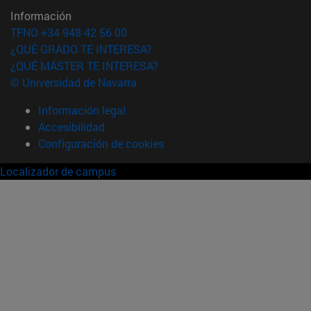
Información
TFNO +34 948 42 56 00
¿QUÉ GRADO TE INTERESA?
¿QUÉ MÁSTER TE INTERESA?
© Universidad de Navarra
Información legal
Accesibilidad
Configuración de cookies
Localizador de campus