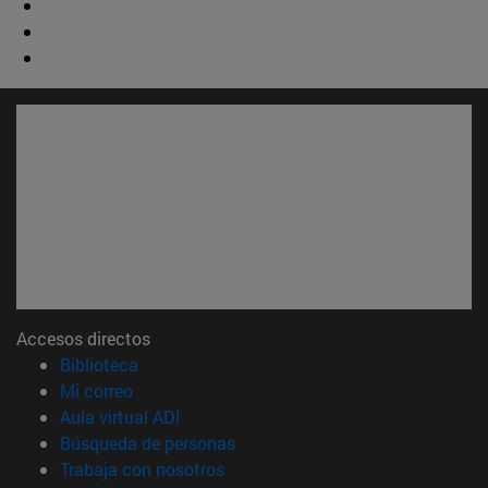
Accesos directos
(abre en nueva ventana)
Biblioteca
(abre en nueva ventana)
Mi correo
(abre en nueva ventana)
Aula virtual ADI
(abre en nueva ventana)
Búsqueda de personas
(abre en nueva ventana)
Trabaja con nosotros