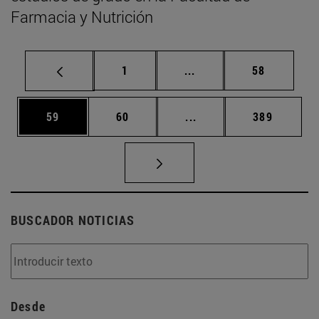
Farmacia y Nutrición
Página
Páginas intermedias Us
Página
1
...
58
Página
Página
Páginas intermedias U
Página
59
60
...
389
BUSCADOR NOTICIAS
Desde