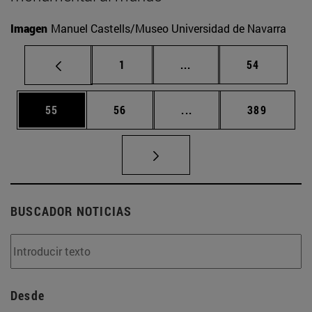
Imagen
Manuel Castells/Museo Universidad de Navarra
Página
Páginas intermedias Us
Página
1
...
54
Página
Página
Páginas intermedias U
Página
55
56
...
389
BUSCADOR NOTICIAS
Desde