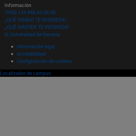
Información
TFNO +34 948 42 56 00
¿QUÉ GRADO TE INTERESA?
¿QUÉ MÁSTER TE INTERESA?
© Universidad de Navarra
Información legal
Accesibilidad
Configuración de cookies
Localizador de campus