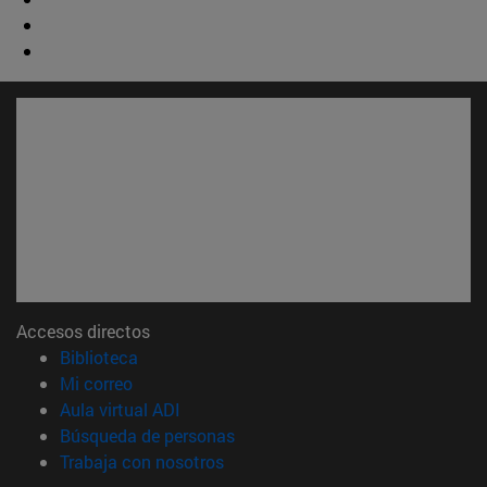
Accesos directos
(abre en nueva ventana)
Biblioteca
(abre en nueva ventana)
Mi correo
(abre en nueva ventana)
Aula virtual ADI
(abre en nueva ventana)
Búsqueda de personas
(abre en nueva ventana)
Trabaja con nosotros