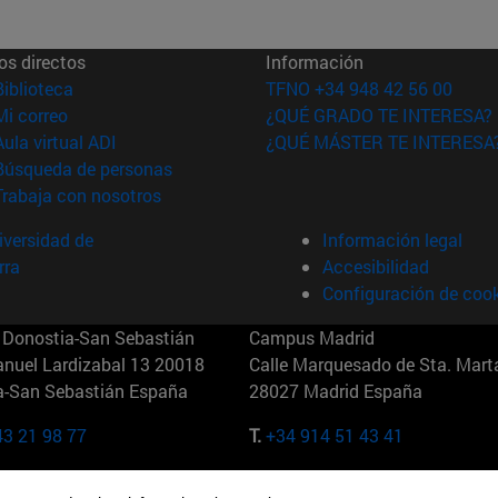
os directos
Información
(abre en nueva ventana)
Biblioteca
TFNO +34 948 42 56 00
(abre en nueva ventana)
Mi correo
¿QUÉ GRADO TE INTERESA?
(abre en nueva ventana)
Aula virtual ADI
¿QUÉ MÁSTER TE INTERESA
(abre en nueva ventana)
Búsqueda de personas
(abre en nueva ventana)
Trabaja con nosotros
versidad de
Información legal
rra
Accesibilidad
Configuración de coo
Donostia-San Sebastián
Campus Madrid
anuel Lardizabal 13 20018
Calle Marquesado de Sta. Marta
a-San Sebastián España
28027 Madrid España
43 21 98 77
T.
+34 914 51 43 41
Nueva York (IESE)
Campus Munich (IESE)