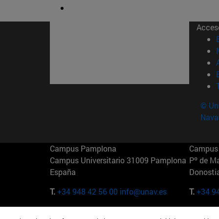
Acces
© Uni
Nava
Campus Pamplona
Campus 
Campus Universitario 31009 Pamplona
Pº de M
España
Donosti
T.
+34 948 42 56 00
info@unav.es
T.
+34 9
Campus Madrid (IESE)
Campus 