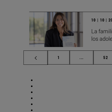
10 | 10 | 
La famili
los adol
Página
Páginas interm
Pág
1
...
52