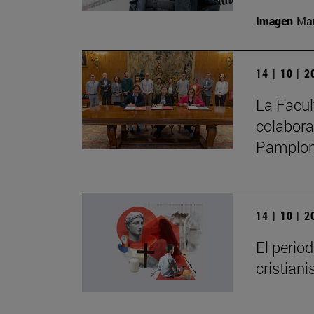
Imagen
Man
14 | 10 | 
La Facul
colabora
Pamplo
14 | 10 | 
El perio
cristian