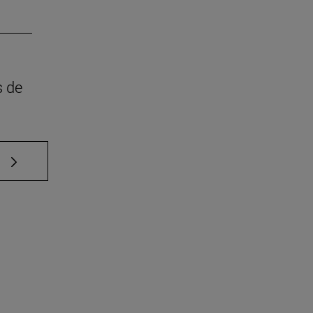
s de
e TAB para desplazarse.