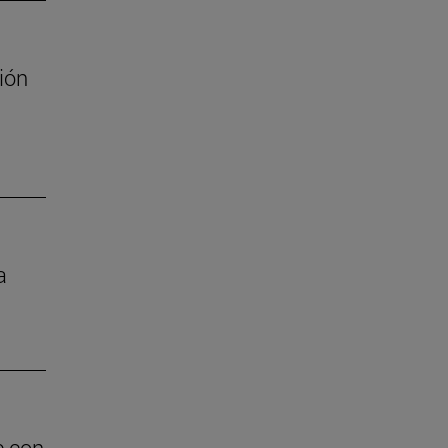
ión
a
e con