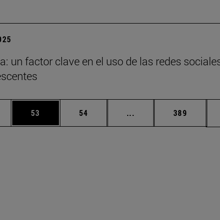
2025
a: un factor clave en el uso de las redes sociale
escentes
edias Use TAB para desplazarse.
ina
Página
Página
Páginas intermedias Us
Página
53
54
...
389