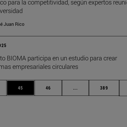
ico para la competitividad, según expertos reun
iversidad
é Juan Rico
2025
tuto BIOMA participa en un estudio para crear
mas empresariales circulares
edias Use TAB para desplazarse.
ina
Página
Página
Páginas intermedias Us
Página
45
46
...
389