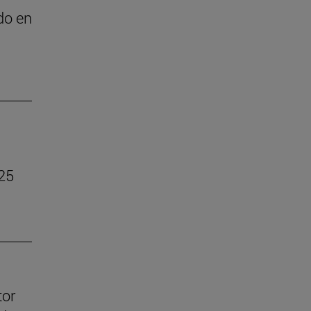
do en
025
tor