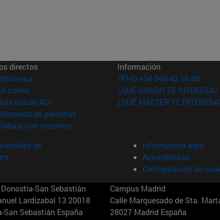
os directos
Información
(abre en nueva ventana)
Biblioteca
TFNO +34 948 42 56 00
(abre en nueva ventana)
Mi correo
¿QUÉ GRADO TE INTERESA?
(abre en nueva ventana)
Aula virtual ADI
¿QUÉ MÁSTER TE INTERESA
(abre en nueva ventana)
Búsqueda de personas
(abre en nueva ventana)
Trabaja con nosotros
versidad de
Información legal
rra
Accesibilidad
Configuración de coo
Donostia-San Sebastián
Campus Madrid
anuel Lardizabal 13 20018
Calle Marquesado de Sta. Marta
a-San Sebastián España
28027 Madrid España