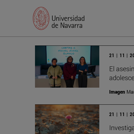
21 | 11 | 
El asesi
adolesc
Imagen
Man
21 | 11 | 
Investig