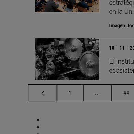
estratég
en la Un
Imagen
Jos
18 | 11 | 
El Insti
ecosiste
Página
Páginas interm
Pág
1
...
44