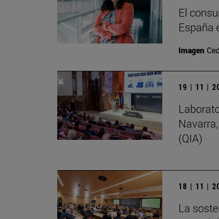
El consu
España e
Imagen
Ced
19 | 11 | 
Laborato
Navarra,
(QIA)
18 | 11 | 
La soste