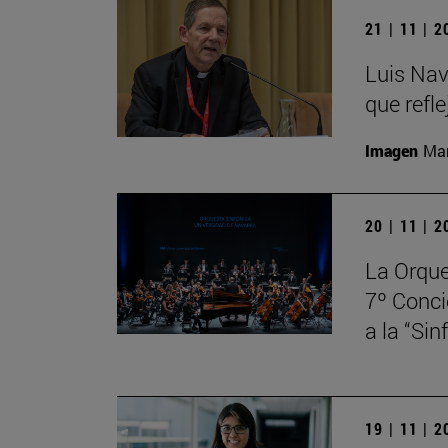
21 | 11 | 
Luis Nav
que refle
Imagen
Man
20 | 11 | 
La Orque
7º Conci
a la “Si
19 | 11 | 