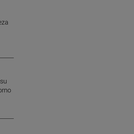
eza
 su
orno