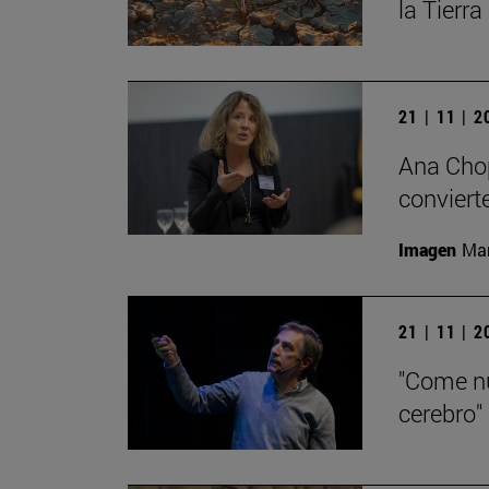
la Tierra
21 | 11 | 
Ana Chop
conviert
Imagen
Man
21 | 11 | 
"Come nu
cerebro"