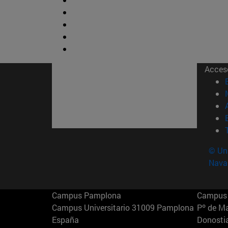
Acces
© Uni
Nava
Campus Pamplona
Campus 
Campus Universitario 31009 Pamplona
Pº de M
España
Donosti