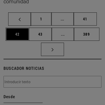
comunidad
Página
Páginas intermedias Us
Página
1
...
41
Página
Página
Páginas intermedias U
Página
42
43
...
389
BUSCADOR NOTICIAS
Desde