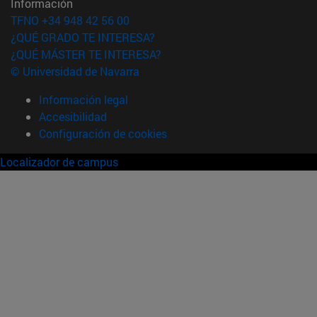
Información
TFNO +34 948 42 56 00
¿QUÉ GRADO TE INTERESA?
¿QUÉ MÁSTER TE INTERESA?
© Universidad de Navarra
Información legal
Accesibilidad
Configuración de cookies
Localizador de campus