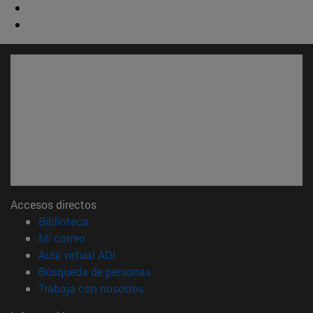
Accesos directos
(abre en nueva ventana)
Biblioteca
(abre en nueva ventana)
Mi correo
(abre en nueva ventana)
Aula virtual ADI
(abre en nueva ventana)
Búsqueda de personas
(abre en nueva ventana)
Trabaja con nosotros