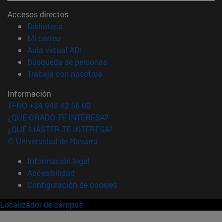
Accesos directos
(abre en nueva ventana)
Biblioteca
(abre en nueva ventana)
Mi correo
(abre en nueva ventana)
Aula virtual ADI
(abre en nueva ventana)
Búsqueda de personas
(abre en nueva ventana)
Trabaja con nosotros
Información
TFNO +34 948 42 56 00
¿QUÉ GRADO TE INTERESA?
¿QUÉ MÁSTER TE INTERESA?
© Universidad de Navarra
Información legal
Accesibilidad
Configuración de cookies
Localizador de campus