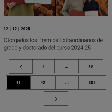
12 | 12 | 2025
Otorgados los Premios Extraordinarios de
grado y doctorado del curso 2024-25
Página
Páginas intermedias Us
Página
1
...
40
Página
Página
Páginas intermedias U
Página
41
42
...
389