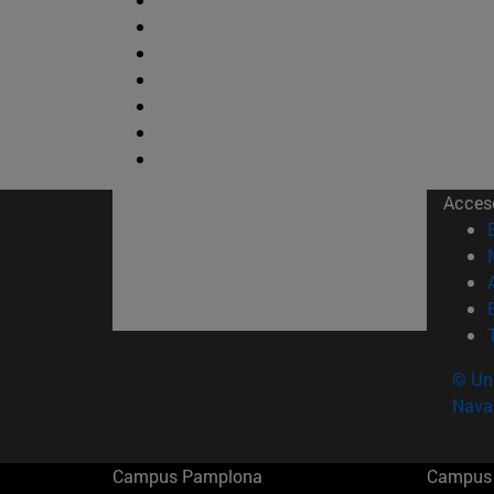
Acces
© Uni
Nava
Campus Pamplona
Campus 