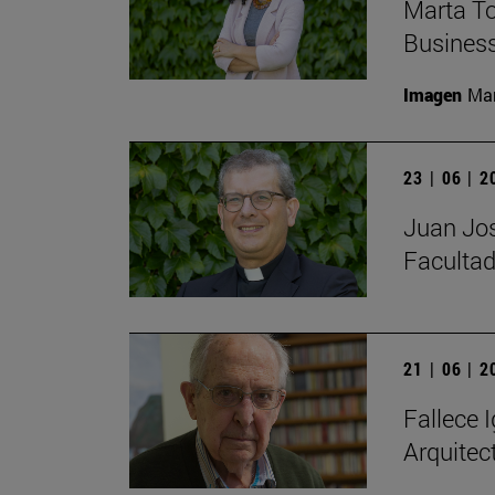
Marta To
Busines
Imagen
Man
23 | 06 | 
Juan Jos
Facultad
21 | 06 | 
Fallece I
Arquitec