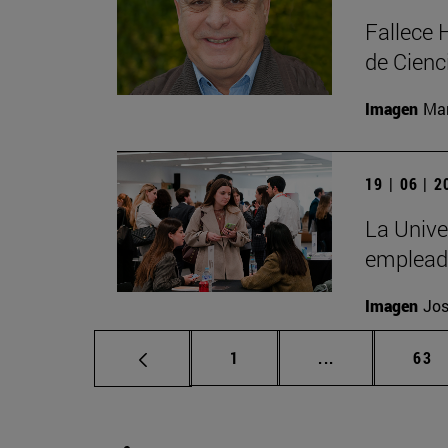
Fallece 
de Cienc
Imagen
Man
19 | 06 | 
La Unive
emplead
Imagen
Jos
Página
Páginas interm
Pág
1
...
63