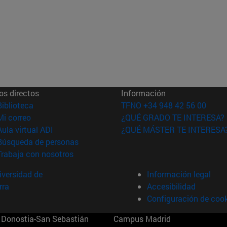
os directos
Información
(abre en nueva ventana)
Biblioteca
TFNO +34 948 42 56 00
(abre en nueva ventana)
Mi correo
¿QUÉ GRADO TE INTERESA?
(abre en nueva ventana)
Aula virtual ADI
¿QUÉ MÁSTER TE INTERESA
(abre en nueva ventana)
Búsqueda de personas
(abre en nueva ventana)
Trabaja con nosotros
versidad de
Información legal
rra
Accesibilidad
Configuración de coo
Donostia-San Sebastián
Campus Madrid