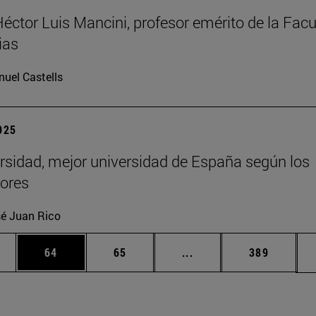
Héctor Luis Mancini, profesor emérito de la Facu
ias
uel Castells
2025
rsidad, mejor universidad de España según los
ores
é Juan Rico
edias Use TAB para desplazarse.
ina
Página
Página
Páginas intermedias Us
Página
64
65
...
389