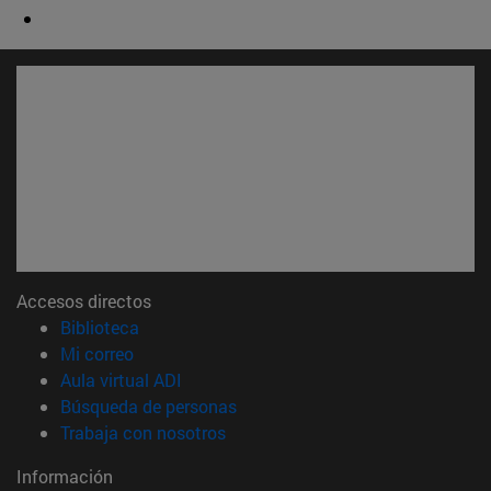
Accesos directos
(abre en nueva ventana)
Biblioteca
(abre en nueva ventana)
Mi correo
(abre en nueva ventana)
Aula virtual ADI
(abre en nueva ventana)
Búsqueda de personas
(abre en nueva ventana)
Trabaja con nosotros
Información