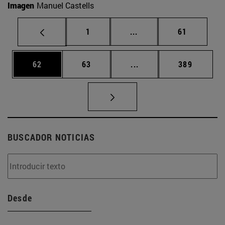
Imagen
Manuel Castells
Página
Páginas intermedias Us
Página
1
...
61
Página
Página
Páginas intermedias U
Página
62
63
...
389
BUSCADOR NOTICIAS
Desde