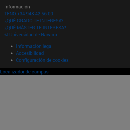
Información
TFNO +34 948 42 56 00
¿QUÉ GRADO TE INTERESA?
¿QUÉ MÁSTER TE INTERESA?
© Universidad de Navarra
Información legal
Accesibilidad
Configuración de cookies
Localizador de campus