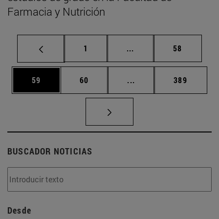
Farmacia y Nutrición
Página
Páginas intermedias Us
Página
1
...
58
Página
Página
Páginas intermedias U
Página
59
60
...
389
BUSCADOR NOTICIAS
Desde