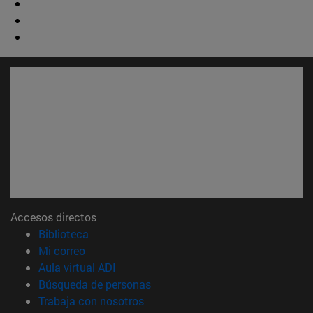
Accesos directos
(abre en nueva ventana)
Biblioteca
(abre en nueva ventana)
Mi correo
(abre en nueva ventana)
Aula virtual ADI
(abre en nueva ventana)
Búsqueda de personas
(abre en nueva ventana)
Trabaja con nosotros