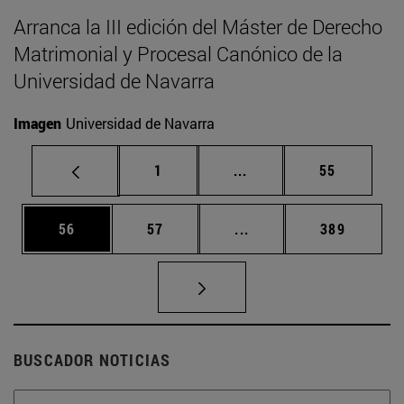
Arranca la III edición del Máster de Derecho
Matrimonial y Procesal Canónico de la
Universidad de Navarra
Imagen
Universidad de Navarra
Página
Páginas intermedias Us
Página
1
...
55
Página
Página
Páginas intermedias U
Página
56
57
...
389
BUSCADOR NOTICIAS