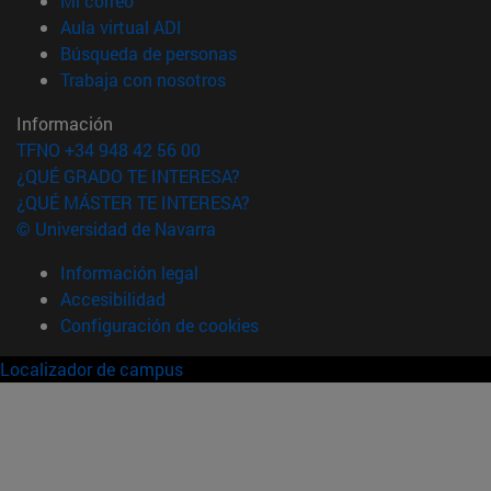
Mi correo
(abre en nueva ventana)
Aula virtual ADI
(abre en nueva ventana)
Búsqueda de personas
(abre en nueva ventana)
Trabaja con nosotros
Información
TFNO +34 948 42 56 00
¿QUÉ GRADO TE INTERESA?
¿QUÉ MÁSTER TE INTERESA?
© Universidad de Navarra
Información legal
Accesibilidad
Configuración de cookies
Localizador de campus