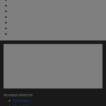
Accesos directos
(abre en nueva ventana)
Biblioteca
(abre en nueva ventana)