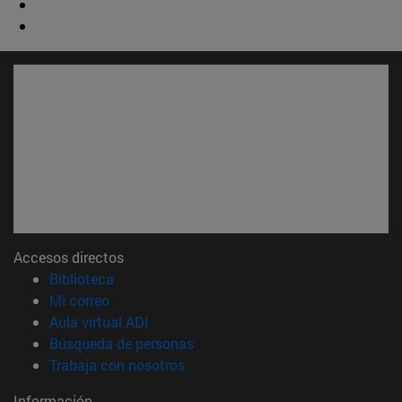
Accesos directos
(abre en nueva ventana)
Biblioteca
(abre en nueva ventana)
Mi correo
(abre en nueva ventana)
Aula virtual ADI
(abre en nueva ventana)
Búsqueda de personas
(abre en nueva ventana)
Trabaja con nosotros
Información