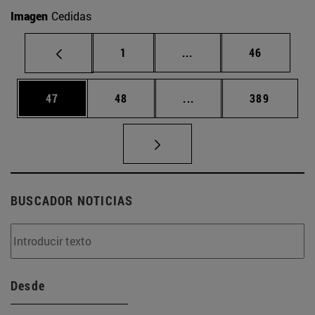
Imagen
Cedidas
Página
Páginas intermedias Us
Página
1
...
46
Página
Página
Páginas intermedias U
Página
47
48
...
389
BUSCADOR NOTICIAS
Desde