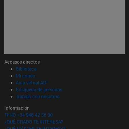
Accesos directos
(abre en nueva ventana)
Biblioteca
(abre en nueva ventana)
Mi correo
(abre en nueva ventana)
Aula virtual ADI
(abre en nueva ventana)
Búsqueda de personas
(abre en nueva ventana)
Trabaja con nosotros
Información
TFNO +34 948 42 56 00
¿QUÉ GRADO TE INTERESA?
¿QUÉ MÁSTER TE INTERESA?