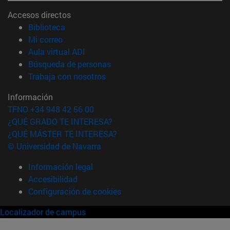
Accesos directos
(abre en nueva ventana)
Biblioteca
(abre en nueva ventana)
Mi correo
(abre en nueva ventana)
Aula virtual ADI
(abre en nueva ventana)
Búsqueda de personas
(abre en nueva ventana)
Trabaja con nosotros
Información
TFNO +34 948 42 56 00
¿QUÉ GRADO TE INTERESA?
¿QUÉ MÁSTER TE INTERESA?
© Universidad de Navarra
Información legal
Accesibilidad
Configuración de cookies
Localizador de campus