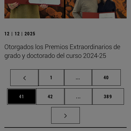
12 | 12 | 2025
Otorgados los Premios Extraordinarios de
grado y doctorado del curso 2024-25
Página
Páginas intermedias Us
Página
1
...
40
Página
Página
Páginas intermedias U
Página
41
42
...
389