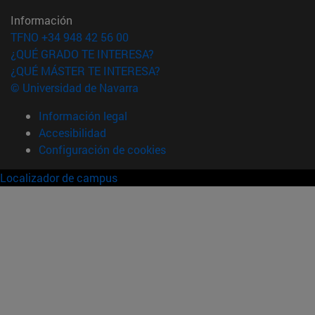
Información
TFNO +34 948 42 56 00
¿QUÉ GRADO TE INTERESA?
¿QUÉ MÁSTER TE INTERESA?
© Universidad de Navarra
Información legal
Accesibilidad
Configuración de cookies
Localizador de campus