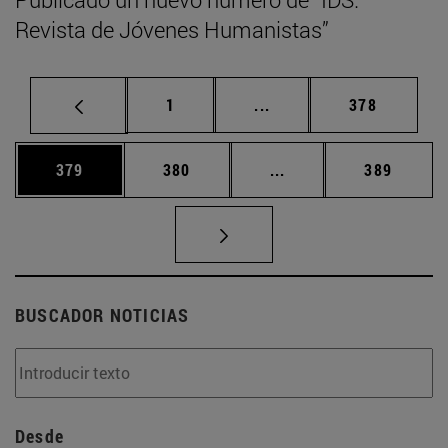
Revista de Jóvenes Humanistas”
Página
Páginas intermedias Us
Página
1
...
378
Página
Página
Páginas intermedias 
Página
379
380
...
389
BUSCADOR NOTICIAS
Desde