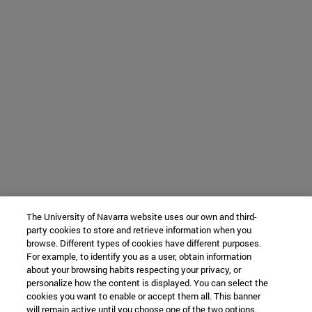
The University of Navarra website uses our own and third-
party cookies to store and retrieve information when you
browse. Different types of cookies have different purposes.
For example, to identify you as a user, obtain information
about your browsing habits respecting your privacy, or
personalize how the content is displayed. You can select the
cookies you want to enable or accept them all. This banner
will remain active until you choose one of the two options.