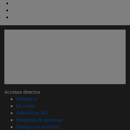
Accesos directos
(abre en nueva ventana)
Biblioteca
(abre en nueva ventana)
Mi correo
(abre en nueva ventana)
Aula virtual ADI
(abre en nueva ventana)
Búsqueda de personas
(abre en nueva ventana)
Trabaja con nosotros