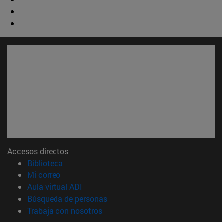
Accesos directos
(abre en nueva ventana)
Biblioteca
(abre en nueva ventana)
Mi correo
(abre en nueva ventana)
Aula virtual ADI
(abre en nueva ventana)
Búsqueda de personas
(abre en nueva ventana)
Trabaja con nosotros