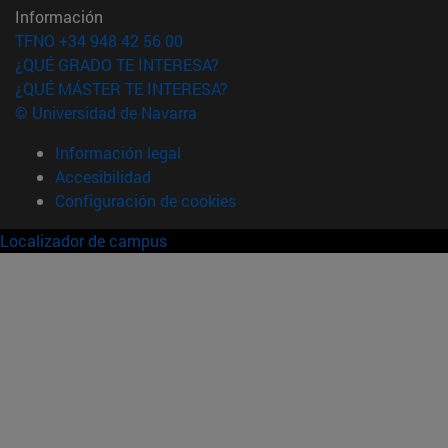
Información
TFNO +34 948 42 56 00
¿QUÉ GRADO TE INTERESA?
¿QUÉ MÁSTER TE INTERESA?
© Universidad de Navarra
Información legal
Accesibilidad
Configuración de cookies
Localizador de campus