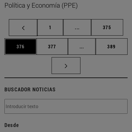
Política y Economía (PPE)
Página
Páginas intermedias Us
Página
1
...
375
Página
Página
Páginas intermedias 
Página
376
377
...
389
BUSCADOR NOTICIAS
Desde