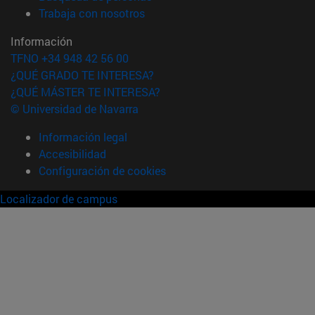
(abre en nueva ventana)
Trabaja con nosotros
Información
TFNO +34 948 42 56 00
¿QUÉ GRADO TE INTERESA?
¿QUÉ MÁSTER TE INTERESA?
© Universidad de Navarra
Información legal
Accesibilidad
Configuración de cookies
Localizador de campus