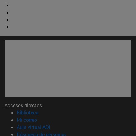
Accesos directos
(abre en nueva ventana)
Biblioteca
(abre en nueva ventana)
Mi correo
(abre en nueva ventana)
Aula virtual ADI
(abre en nueva ventana)
Búsqueda de personas