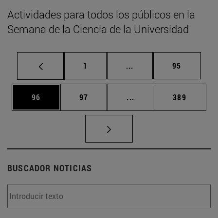
Actividades para todos los públicos en la
Semana de la Ciencia de la Universidad
Página
Páginas intermedias Us
Página
1
...
95
Página
Página
Páginas intermedias U
Página
96
97
...
389
BUSCADOR NOTICIAS