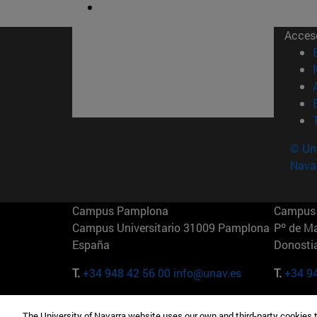
Acces
© Uni
Nava
Campus Pamplona
Campus 
Campus Universitario 31009 Pamplona
Pº de M
España
Donosti
T.
+34 948 42 56 00
info@unav.es
T.
+34 9
Campus Madrid (IESE)
Campus 
The University of Navarra website uses our own and third-party cookies 