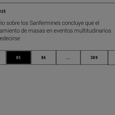
2025
io sobre los Sanfermines concluye que el
miento de masas en eventos multitudinarios
edecirse
edias Use TAB para desplazarse.
ina
Página
Página
Páginas intermedias Us
Página
85
86
...
389