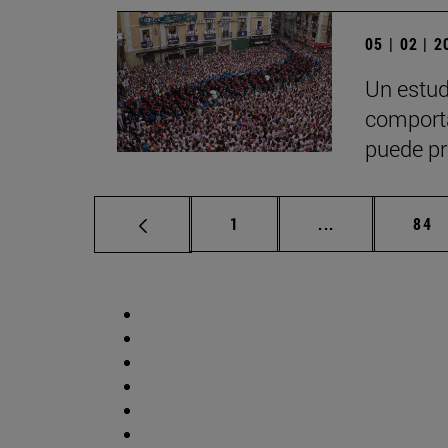
05 | 02 | 
Un estud
comporta
puede pr
Página
Páginas interm
Pág
1
...
84