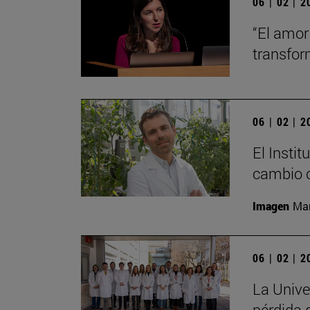
06 | 02 | 
“El amor
transfo
06 | 02 | 
El Insti
cambio c
Imagen
Man
06 | 02 | 
La Unive
pérdida 