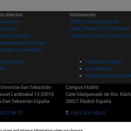
os directos
Información
(abre en nueva ventana)
Biblioteca
TFNO +34 948 42 56 00
(abre en nueva ventana)
Mi correo
¿QUÉ GRADO TE INTERESA?
(abre en nueva ventana)
Aula virtual ADI
¿QUÉ MÁSTER TE INTERESA
(abre en nueva ventana)
Búsqueda de personas
(abre en nueva ventana)
Trabaja con nosotros
versidad de
Información legal
rra
Accesibilidad
Configuración de coo
Donostia-San Sebastián
Campus Madrid
anuel Lardizabal 13 20018
Calle Marquesado de Sta. Marta
a-San Sebastián España
28027 Madrid España
43 21 98 77
T.
+34 914 51 43 41
Nueva York (IESE)
Campus Munich (IESE)
to store and retrieve information when you browse.