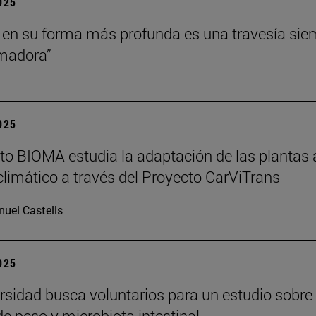
2025
 en su forma más profunda es una travesía sie
rmadora”
2025
tuto BIOMA estudia la adaptación de las plantas 
limático a través del Proyecto CarViTrans
uel Castells
2025
rsidad busca voluntarios para un estudio sobre
de peso y microbiota intestinal