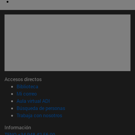
Accesos directos
(abre en nueva ventana)
Biblioteca
(abre en nueva ventana)
Mi correo
(abre en nueva ventana)
Aula virtual ADI
(abre en nueva ventana)
Búsqueda de personas
(abre en nueva ventana)
Trabaja con nosotros
Información
TFNO +34 948 42 56 00