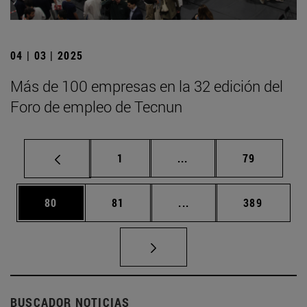
04 | 03 | 2025
Más de 100 empresas en la 32 edición del
Foro de empleo de Tecnun
Página
Páginas intermedias Us
Página
1
...
79
Página
Página
Páginas intermedias U
Página
80
81
...
389
BUSCADOR NOTICIAS