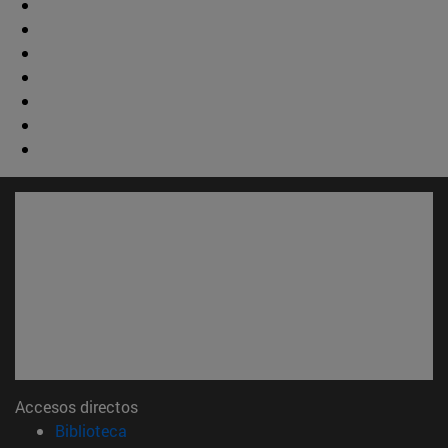
Accesos directos
(abre en nueva ventana)
Biblioteca