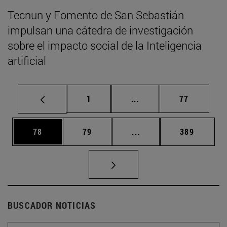
Tecnun y Fomento de San Sebastián
impulsan una cátedra de investigación
sobre el impacto social de la Inteligencia
artificial
Página
Páginas intermedias Us
Página
1
...
77
Página
Página
Páginas intermedias U
Página
78
79
...
389
BUSCADOR NOTICIAS