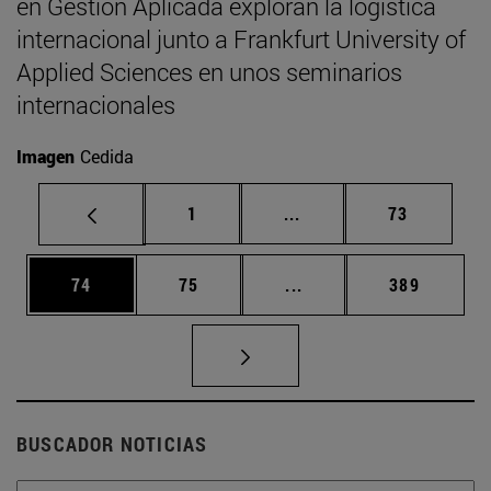
en Gestión Aplicada exploran la logística
internacional junto a Frankfurt University of
Applied Sciences en unos seminarios
internacionales
Imagen
Cedida
Página
Páginas intermedias Us
Página
1
...
73
Página
Página
Páginas intermedias U
Página
74
75
...
389
BUSCADOR NOTICIAS