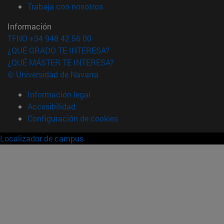
(abre en nueva ventana)
Trabaja con nosotros
Información
TFNO +34 948 42 56 00
¿QUÉ GRADO TE INTERESA?
¿QUÉ MÁSTER TE INTERESA?
© Universidad de Navarra
Información legal
Accesibilidad
Configuración de cookies
Localizador de campus