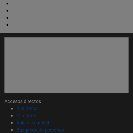
Accesos directos
(abre en nueva ventana)
Biblioteca
(abre en nueva ventana)
Mi correo
(abre en nueva ventana)
Aula virtual ADI
(abre en nueva ventana)
Búsqueda de personas