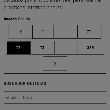
prácticas internacionales
Imagen
Cedida
Página
Páginas intermedias Us
Página
1
...
71
Página
Página
Páginas intermedias U
Página
72
73
...
389
BUSCADOR NOTICIAS