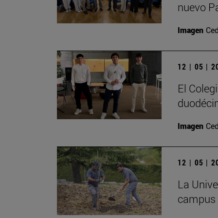
nuevo P
Imagen
Ced
12 | 05 | 
El Coleg
duodécim
Imagen
Ced
12 | 05 | 
La Univer
campus c