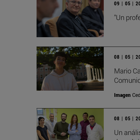
09 | 05 | 
"Un prof
08 | 05 | 
Mario Ca
Comunica
Imagen
Ced
08 | 05 | 
Un análi