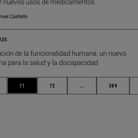
ir nuevos usos de medicamentos
uel Castells
2025
ución de la funcionalidad humana: un nuevo
a para la salud y la discapacidad
edias Use TAB para desplazarse.
ina
Página
Página
Páginas intermedias Us
Página
71
72
...
389