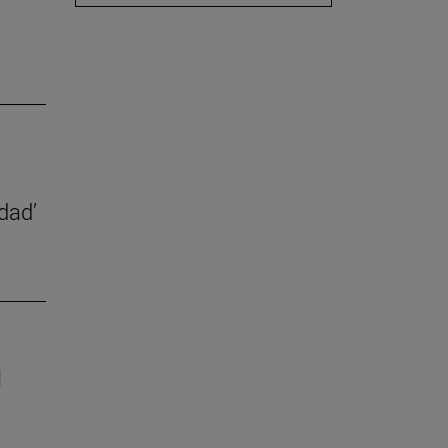
dad’
l