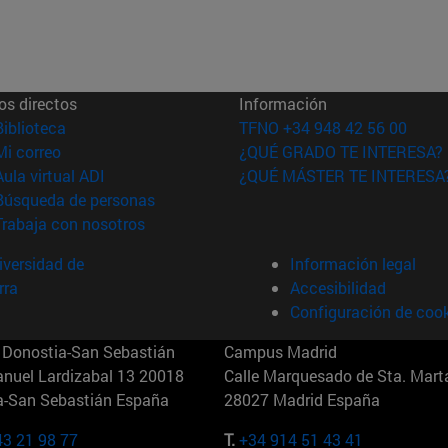
os directos
Información
(abre en nueva ventana)
Biblioteca
TFNO +34 948 42 56 00
(abre en nueva ventana)
Mi correo
¿QUÉ GRADO TE INTERESA?
(abre en nueva ventana)
Aula virtual ADI
¿QUÉ MÁSTER TE INTERESA
(abre en nueva ventana)
Búsqueda de personas
(abre en nueva ventana)
Trabaja con nosotros
versidad de
Información legal
rra
Accesibilidad
Configuración de coo
Donostia-San Sebastián
Campus Madrid
anuel Lardizabal 13 20018
Calle Marquesado de Sta. Marta
a-San Sebastián España
28027 Madrid España
43 21 98 77
T.
+34 914 51 43 41