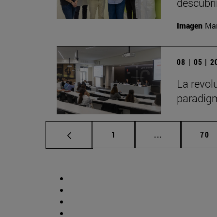
descubr
Imagen
Man
08 | 05 | 
La revol
paradigm
Página
Páginas interm
Pág
1
...
70