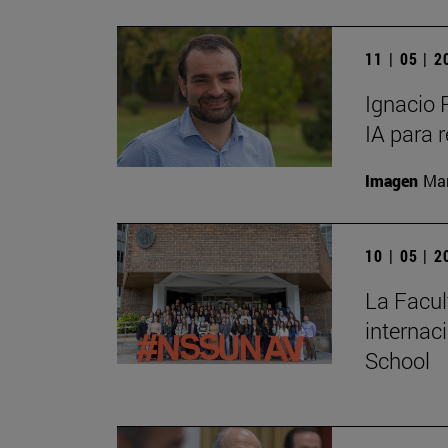
11 | 05 | 
Ignacio 
IA para 
Imagen
Man
10 | 05 | 
La Facul
internac
School