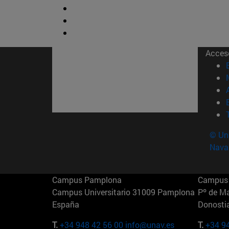
Acces
© Uni
Nava
Campus Pamplona
Campus 
Campus Universitario 31009 Pamplona
Pº de M
España
Donosti
T.
+34 948 42 56 00
info@unav.es
T.
+34 9