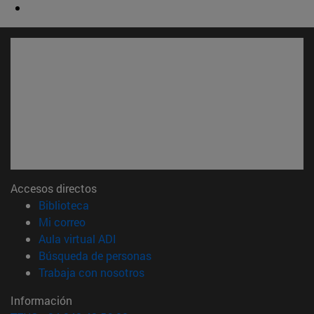
Accesos directos
(abre en nueva ventana)
Biblioteca
(abre en nueva ventana)
Mi correo
(abre en nueva ventana)
Aula virtual ADI
(abre en nueva ventana)
Búsqueda de personas
(abre en nueva ventana)
Trabaja con nosotros
Información