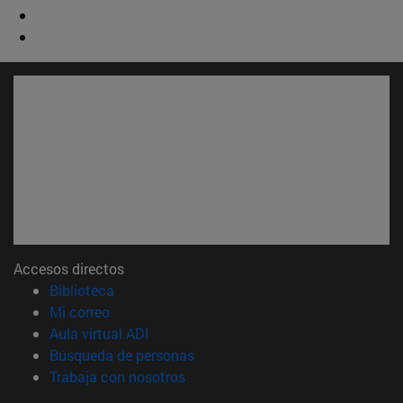
Accesos directos
(abre en nueva ventana)
Biblioteca
(abre en nueva ventana)
Mi correo
(abre en nueva ventana)
Aula virtual ADI
(abre en nueva ventana)
Búsqueda de personas
(abre en nueva ventana)
Trabaja con nosotros