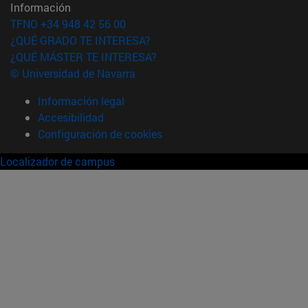
Información
TFNO +34 948 42 56 00
¿QUÉ GRADO TE INTERESA?
¿QUÉ MÁSTER TE INTERESA?
© Universidad de Navarra
Información legal
Accesibilidad
Configuración de cookies
Localizador de campus