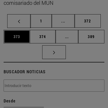
comisariado del MUN
Página
Páginas intermedias Us
Página
1
...
372
Página
Página
Páginas intermedias 
Página
373
374
...
389
BUSCADOR NOTICIAS
Desde